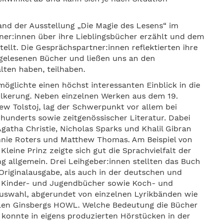
nd der Ausstellung „Die Magie des Lesens“ im
er:innen über ihre Lieblingsbücher erzählt und dem
llt. Die Gesprächspartner:innen reflektierten ihre
gelesenen Bücher und ließen uns an den
alten haben, teilhaben.
öglichte einen höchst interessanten Einblick in die
völkerung. Neben einzelnen Werken aus dem 19.
ew Tolstoj, lag der Schwerpunkt vor allem bei
underts sowie zeitgenössischer Literatur. Dabei
atha Christie, Nicholas Sparks und Khalil Gibran
nnie Roters und Matthew Thomas. Am Beispiel von
leine Prinz zeigte sich gut die Sprachvielfalt der
g allgemein. Drei Leihgeber:innen stellten das Buch
riginalausgabe, als auch in der deutschen und
, Kinder- und Jugendbücher sowie Koch- und
Auswahl, abgerundet von einzelnen Lyrikbänden wie
llen Ginsbergs HOWL. Welche Bedeutung die Bücher
 konnte in eigens produzierten Hörstücken in der