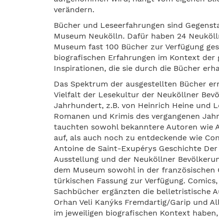
verändern.
Bücher und Leseerfahrungen sind Gegensta
Museum Neukölln. Dafür haben 24 Neukölln
Museum fast 100 Bücher zur Verfügung geste
biografischen Erfahrungen im Kontext der 
Inspirationen, die sie durch die Bücher erh
Das Spektrum der ausgestellten Bücher erm
Vielfalt der Lesekultur der Neuköllner Be
Jahrhundert, z.B. von Heinrich Heine und L
Romanen und Krimis des vergangenen Jahrh
tauchten sowohl bekanntere Autoren wie Ag
auf, als auch noch zu entdeckende wie Co
Antoine de Saint-Exupérys Geschichte Der K
Ausstellung und der Neuköllner Bevölkerun
dem Museum sowohl in der französischen O
türkischen Fassung zur Verfügung. Comics
Sachbücher ergänzten die belletristische 
Orhan Veli Kanýks Fremdartig/Garip und A
im jeweiligen biografischen Kontext haben,