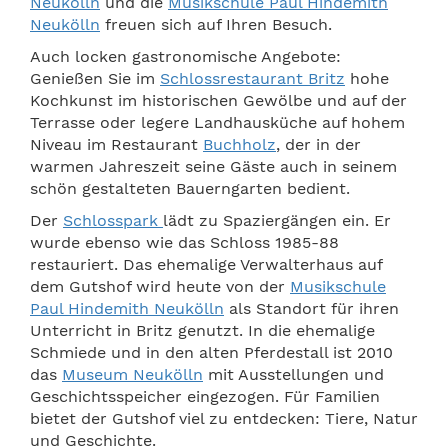
Neukölln
und die
Musikschule Paul Hindemith
Neukölln
freuen sich auf Ihren Besuch.
Auch locken gastronomische Angebote:
Genießen Sie im
Schlossrestaurant Britz
hohe
Kochkunst im historischen Gewölbe und auf der
Terrasse oder legere Landhausküche auf hohem
Niveau im Restaurant
Buchholz
, der in der
warmen Jahreszeit seine Gäste auch in seinem
schön gestalteten Bauerngarten bedient.
Der
Schlosspark
lädt zu Spaziergängen ein. Er
wurde ebenso wie das Schloss 1985-88
restauriert. Das ehemalige Verwalterhaus auf
dem Gutshof wird heute von der
Musikschule
Paul Hindemith Neukölln
als Standort für ihren
Unterricht in Britz genutzt. In die ehemalige
Schmiede und in den alten Pferdestall ist 2010
das
Museum Neukölln
mit Ausstellungen und
Geschichtsspeicher eingezogen. Für Familien
bietet der Gutshof viel zu entdecken: Tiere, Natur
und Geschichte.