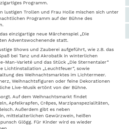
nzigartiges Programm.
 lustigen Trollen und Frau Holle mischen sich unter
nachtlichen Programm auf der Bühne des
n.
das einzigartige neue Märchenspiel „Die
sten Adventswochenende statt.
stige Shows und Zauberei aufgeführt, wie z.B. das
Spaß bei Tanz und Akrobatik in winterlichen
e-Man-Varieté und das Stück „Die Sternentaler“
ie Lichtinstallation „Leuchtfeuer“, sowie
taltung des Weihnachtsmarktes im Lichtermeer.
herz, Weihnachtsfiguren oder feine Dekorationen
liche Live-Musik ertönt von der Bühne.
gesorgt. Auf dem Weihnachtsmarkt findet
ln, Apfelkrapfen, Crêpes, Marzipanspezialitäten,
fleisch. Außerdem gibt es neben
n, mittelalterlichen Gewürzwein, heißen
punsch Glögg. Für Kinder wird es wieder
ben.