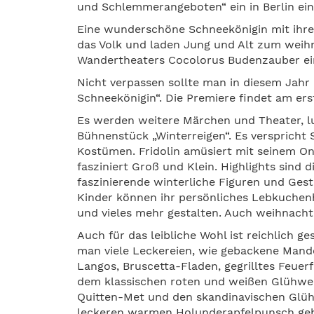
und Schlemmerangeboten“ ein in Berlin ei
Eine wunderschöne Schneekönigin mit ihren
das Volk und laden Jung und Alt zum weih
Wandertheaters Cocolorus Budenzauber ei
Nicht verpassen sollte man in diesem Jahr 
Schneekönigin“. Die Premiere findet am er
Es werden weitere Märchen und Theater, lu
Bühnenstück „Winterreigen“. Es verspricht 
Kostümen. Fridolin amüsiert mit seinem On
fasziniert Groß und Klein. Highlights sind d
faszinierende winterliche Figuren und Ges
Kinder können ihr persönliches Lebkuchen
und vieles mehr gestalten. Auch weihnacht
Auch für das leibliche Wohl ist reichlich 
man viele Leckereien, wie gebackene Mande
Langos, Bruscetta-Fladen, gegrilltes Feuer
dem klassischen roten und weißen Glühwei
Quitten-Met und den skandinavischen Glüh
leckeren warmen Holunderapfelpunsch ge