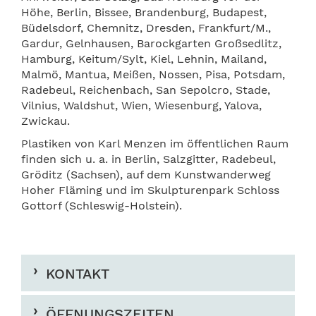
H
ö
he,
Berlin, Bissee, Brandenburg, Budapest,
Bü
delsdorf,
Chemnitz, Dresden, Frankfurt/M.,
Gardur, Gelnhausen, Barockgarten Großsedlitz,
Hamburg,
Keitum/Sylt,
Kiel, Lehnin, Mailand,
Malm
ö
, Mantua,
Meißen, Nossen,
Pisa,
Potsdam,
Radebeul, Reichenbach,
San Sepolcro
, Stade,
Vilnius,
Waldshut,
Wien, Wiesenburg, Yalova,
Zwickau.
Plastiken von Karl Menzen im
ö
ffentlichen Raum
finden sich u. a. in Berlin, Salzgitter, Radebeul,
Gr
ö
ditz (Sachsen), auf dem Kunstwanderweg
Hoher Fläming und im Skulpturenpark Schloss
Gottorf (Schleswig-Holstein).
KONTAKT
ÖFFNUNGSZEITEN