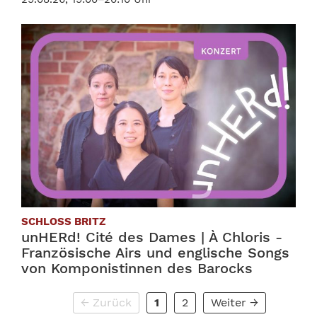
SCHLOSS BRITZ
unHERd! Cité des Dames | À Chloris -
Französische Airs und englische Songs
von Komponistinnen des Barocks
30.08.26, 12:00–13:10 Uhr
(aktuell)
← Zurück
1
2
Weiter →