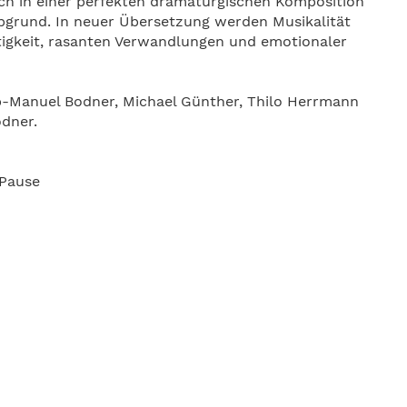
ch in einer perfekten dramaturgischen Komposition
bgrund. In neuer Übersetzung werden Musikalität
htigkeit, rasanten Verwandlungen und emotionaler
ipp-Manuel Bodner, Michael Günther, Thilo Herrmann
dner.
 Pause