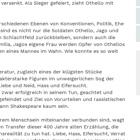
ersenkt. Als Sieger gefeiert, zieht Othello mit
erschiedenen Ebenen von Konventionen, Politik, Ehe
sind es nicht nur die Soldaten Othello, Jago und
m Schlachtfeld zurückbleiben, sondern auch die
milia, Jagos eigene Frau werden Opfer von Othellos
en eines Mannes im Wahn. Wie konnte es so weit
eratur, zugleich eines der klügsten Stücke
akterstarke Figuren im unweigerlichen Sog der
iebe und Neid, Hass und Eifersucht.
 zwar erfolgreich in seinem Tun, geachtet und
efeindet und Ziel von Vorurteilen und rassistischen
kann Shakespeare kaum sein.
hrem Menschsein miteinander verbunden sind, wagt
n Transfer dieser 400 Jahre alten Erzählung, die
srealität zu tun hat. Liebe, Hass, Eifersucht, Verrat