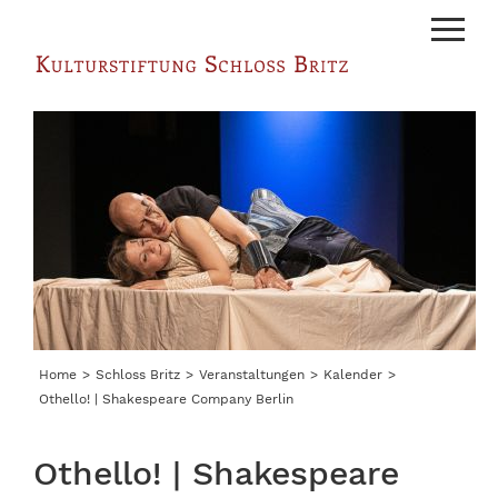
Menu
Home
Schloss Britz
Veranstaltungen
Kalender
Othello! | Shakespeare Company Berlin
Othello! | Shakespeare