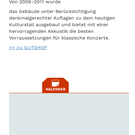
Von 2009–2011 wurde
das Gebäude unter Berücksichtigung
denkmalgerechter Auflagen zu dem heutigen
Kulturstall ausgebaut und bietet mit einer
hervorragenden Akkustik die besten
Vorraussetzungen für klassische Konzerte.
>> zu GUTSHOF
KALENDER
Parchimer
M46, U7
A
l
lee
lee
Al
Fulhamer